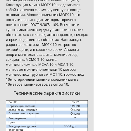
Конструкция мачты МОГК 10 представляет
собой граненую форму зауженную в конце
основания. Молниеприемник МОГК 10 его
покрытие происходит методом горячего
оцинкования ГОСТ
9.307.- 109
. Вы можете
купить молниеотвод для установки на таких
объектах как: стоянках, автозаправках, складах
и производственных объектах .Наш завод с
радостью изготовит МОГК-10 метров по
низкой цене, и в короткие сроки. Аналоги
опор и мачт молнезашиты: молниеотвод
секционный СМСП-10, мачты
молниеприемные МСАА 10 и МСАП-10,
мачтовые молниеприемники 10 метров,
молниеотвод трубчатый МОТ 10, громоотвод
10м, стержневой молниеприёмник мачта
10метров, молниеотвод высотой 10.
Технические характеристики​
97 кг
Вес КГ
Опция
Горячее цинкование
Опция
Холодное цинкование
Полимерное покрытие
Опция
+
Без покрытия
Цена
Завод производитель ТОО
L
ight
engineering