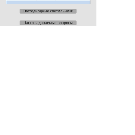
Светодиодные светильники
Часто задаваемые вопросы
Руководство по монтажу
Запрос цены
Молниеотвод МОГК
10
представляет собой новую
разработку систем защиты.
Конструкция мачты МОГК
10 представляет собой граненую
форму зауженную в конце основания.
Покрытие, мачта МОГК 10 происходит
методом горячего оцинкования.
8 705 112 49 51