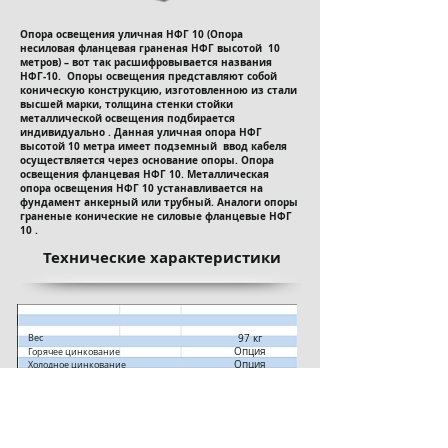
Опора освещения уличная НФГ 10 (Опора
несиловая фланцевая гpaнeнaя НФГ высотой 10
метров) – вот так расшифровывается названия
НФГ-10. Опоры освещения представляют собой
коническую конструкцию, изготовленною из стали
высшей марки, толщина стенки стойки
металлической освещения подбирается
индивидуально . Данная уличная опора НФГ
высотой 10 метра имеет подземный ввод кабеля
осуществляется через основание опоры. Опора
освещения фланцевая НФГ 10. Металлическая
опора освещения НФГ 10 устанавливается на
фундамент анкерный или трубный. Аналоги опоры
граненые конические не силовые фланцевые НФГ
10 .
Технические характеристики​
Вес
97 кг
Опция
Горячее цинкование
Опция
Холодное цинкование
Полимерное покрытие
+
+
Без покрытия
Светодиодные светильники