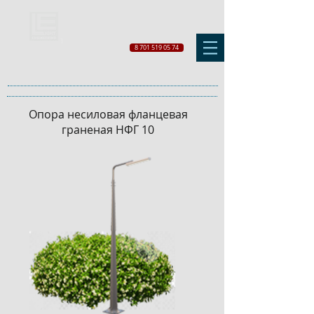
8 701 519 05 74
Опора несиловая фланцевая
гpaнeнaя НФГ 10