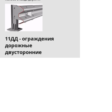
11ДД - ограждения
дорожные
двусторонние
Двухсторонние дорожные ограждения
барьерного типа (11ДД)
применяются на дорогах с четырьмя
и более полосами движения и
устанавливают по оси разделительной
полосы. Они предотвращаютстолкновение
транс-портных средств из
встречных потоков