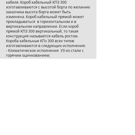
кабеля. Короб кабельный КПЗ 300
изготавливаются с высотой борта по желанию
заказчика высота борта может быть
изменена. Короб кабельный прямой может
прокладываться в горизонтальном и в
вертикальном направлении. Если короб
прямой КПЗ 300 вертикальный, то такая
конструкция называется кабель ростом.
Короба кабельные КПз 300 всех типов
изготавливаются в следующих исполнения:
- Климатическое исполнение УЗ из стали с
горячим оцинкованием;
- Климатическое исполнение УТ2,5 из
оцинкованной стали лоток ;
Заказать
8 705 112 49 51
© light engineering
2020-2025
. Все права защищены