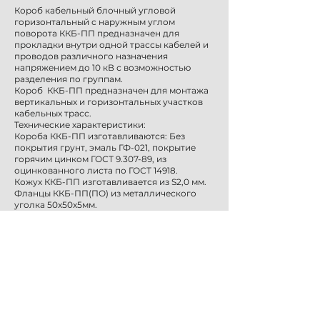
Короб кабельный блочный угловой
горизонтальный с наружным углом
поворота ККБ-ПП предназначен для
прокладки внутри одной трассы кабелей и
проводов различного назначения
напряжением до 10 кВ с возможностью
разделения по группам.
Короб ККБ-ПП
предназначен для монтажа
вертикальных и горизонтальных участков
кабельных трасс.
Технические характеристики:
Короба ККБ-ПП изготавливаются: Без
покрытия грунт, эмаль ГФ-021, покрытие
горячим цинком ГОСТ 9.307-89, из
оцинкованного листа по ГОСТ 14918.
Кожух ККБ-ПП изготавливается из S2,0 мм.
Фланцы ККБ-ПП(ПО) из металлического
уголка 50х50х5мм.
Внутри короба ККБ-ПП стойки из S2,0 мм и
полки из S2,0 мм.
ККБ-ПП-0,2/0,5-2
ККБ-3ПП-0,2/0,5-2
Заказать