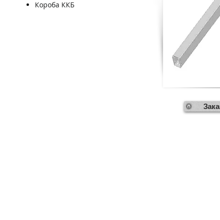
Короба ККБ
Зака
Главная
Пр