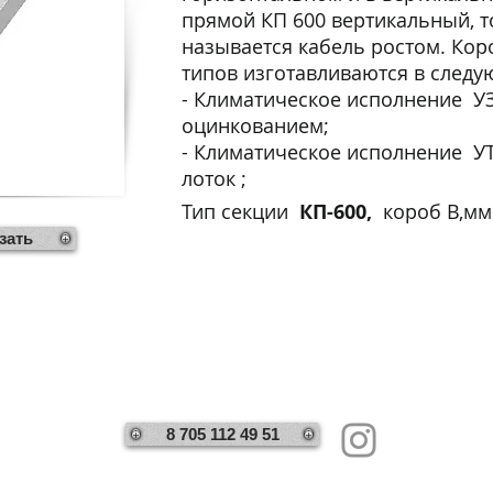
прямой КП 600 вертикальный, т
называется кабель ростом. Кор
типов изготавливаются в след
- Климатическое исполнение УЗ
оцинкованием;
- Климатическое исполнение УТ
лоток ;
Тип секции
КП-600,
короб В,м
зать
айс лист
Полезно
Проектировщикам
8 705 112 49 51
© light engineering 2020-2025. Все права защищены