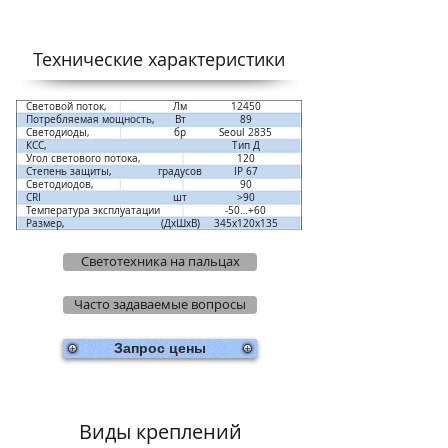
Технические характеристики​
Световой поток,
Лм
12450
Потребляемая мощность,
Вт
89
Светодиоды,
бр
Seoul 2835
КСС,
Тип Д
Угол светового потока,
120
Степень защиты,
градусов
IP 67
Светодиодов,
90
CRI
шт
>90
Температура эксплуатации
-50…+60
Размер,
(ДхШхВ)
345х120х135
Светотехника на пальцах
Часто задаваемые вопросы
Запрос цены
Виды креплений