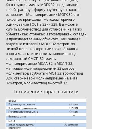
Конструкция мачты МОГК 32 представляет
собой граненую форму зауженную в конце
основания. Молниеприемник МОГК 32 его
покрытие происходит методом горячего
оцинкования ГОСТ
9.327.- 329
. Вы можете
купить молниеотвод для установки на таких
объектах как: стоянках, автозаправках, складах
и производственных объектах .Наш завод с
радостью изготовит МОГК-32 метров по
низкой цене, и в короткие сроки. Аналоги
опор и мачт молнезашиты: молниеотвод
секционный СМСП-32, мачты
молниеприемные МСАА 32 и МСАП-32,
мачтовые молниеприемники 32 метров,
молниеотвод трубчатый МОТ 32, громоотвод
32м, стержневой молниеприёмник мачта
32метров, молниеотвод высотой 32.
Технические характеристики​
Вес КГ
Опция
Горячее цинкование
Опция
Холодное цинкование
Полимерное покрытие
Опция
+
Без покрытия
Цена
Завод производитель ТОО
Megalight
engineering