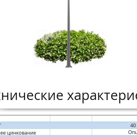
хнические характерис
40
Г
Оп
чее цинкование