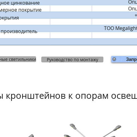
Оп
дное цинкование
Оп
мерное покрытие
окрытия
ТОО
Megaligh
 производитель
ные светильники
Руководство по монтажу
Запр
ы кронштейнов к опорам осве