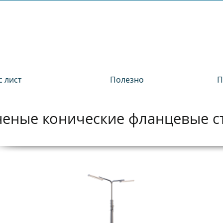
 лист
Полезно
П
неные конические фланцевые 