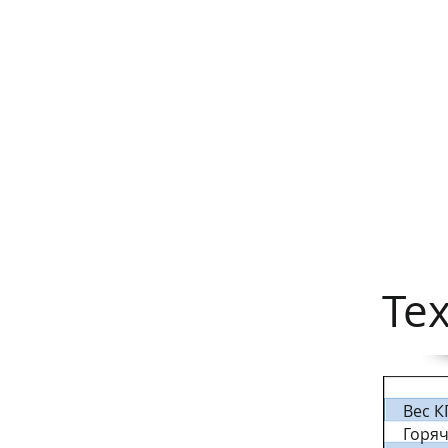
Те
Вес К
Горя