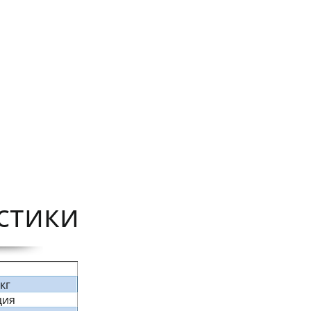
тики​
 кг
ция