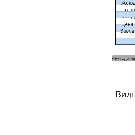
Холо
Поли
Без п
Цена
Завод
Светодиод
Вид