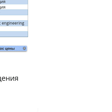
ция
ция
+
t engineering
ос цены
щения