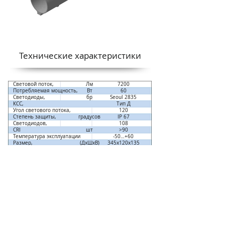
Технические характеристики​
Световой поток,
Лм
7200
Потребляемая мощность,
Вт
60
Светодиоды,
бр
Seoul 2835
КСС,
Тип Д
Угол светового потока,
120
Степень защиты,
градусов
IP 67
Светодиодов,
108
CRI
шт
>90
Температура эксплуатации
-50…+60
Размер,
(ДхШхВ)
345х120х135
Светотехника на пальцах
Скачать ies файл
Запрос цены