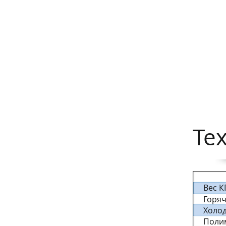
Те
Вес К
Горя
Холо
Поли