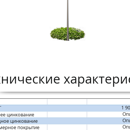
хнические характерис
1 90
Г
Оп
чее цинкование
Оп
дное цинкование
Оп
мерное покрытие