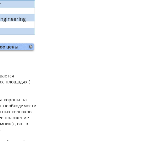
+
neering
ос цены
вается
х, площадях (
а короны на
ет необходимости
тных колпаков.
ее положение.
ик ) , вот в
.