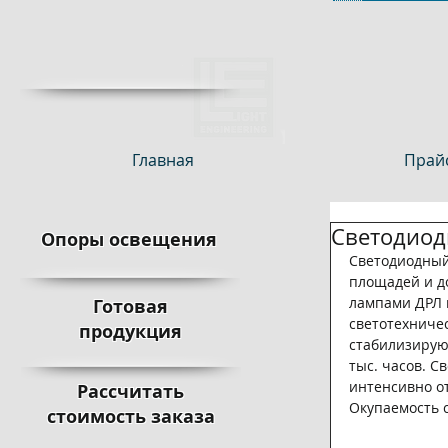
Главная
Прайс
Светодиод
Опоры освещения
Светодиодный 
площадей и д
лампами ДРЛ 
Готовая
светотехниче
продукция
стабилизирую
тыс. часов. С
интенсивно о
Рассчитать
Окупаемость с
стоимость заказа