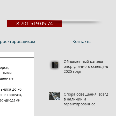
8 701 519 05 74
роектировщикам
Контакты
Обновленный каталог
опор уличного освещения
еров, 
2025 года
онными 
ышенные 
ьника до 70 
Опора освещения: всегда
не корпуса, 
в наличии и
ed-диодами. 
гарантированное
качество на нашем
складе!