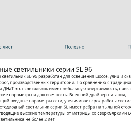
 лист
Полезно
П
ные светильники серии SL 96
светильник SL-96 разработан для освещения шоссе, улиц и скв
орог, производственных территорий. По сравнению с традици
и ДНаТ этот светильник имеет небольшую энергоемкость, пов
ские параметры и долговечность. Внешний драйвер питания, 
щий входные параметры сети, увеличивает срок работы светил
ветодиодный светильник серии SL имеет ребра на тыльной сторо
тводящие высокие температуры от матрицы со сверхъяркими L
ветильника не более 2 лет.