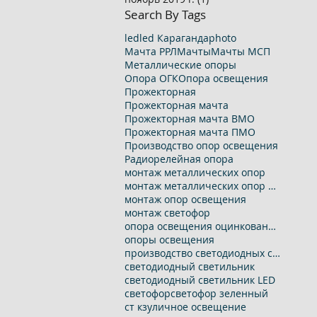
Search By Tags
led
led Караганда
photo
Мачта РРЛ
Мачты
Мачты МСП
Металлические опоры
Опора ОГК
Опора освещения
Прожекторная
Прожекторная мачта
Прожекторная мачта ВМО
Прожекторная мачта ПМО
Производство опор освещения
Радиорелейная опора
монтаж металлических опор
монтаж металлических опор освещения
монтаж опор освещения
монтаж светофор
опора освещения оцинкованная
опоры освещения
производство светодиодных светильников
светодиодный светильник
светодиодный светильник LED
светофор
светофор зеленный
ст кз
уличное освещение