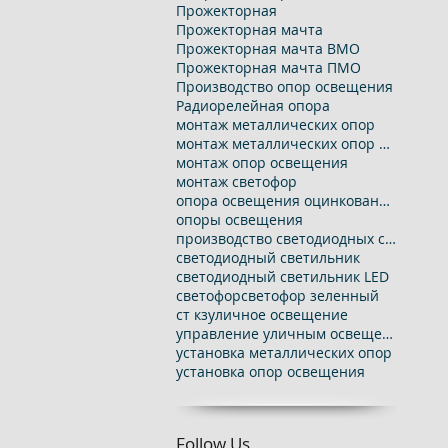
Прожекторная
Прожекторная мачта
Прожекторная мачта ВМО
Прожекторная мачта ПМО
Производство опор освещения
Радиорелейная опора
монтаж металлических опор
монтаж металлических опор освещения
монтаж опор освещения
монтаж светофор
опора освещения оцинкованная
опоры освещения
производство светодиодных светильников
светодиодный светильник
светодиодный светильник LED
светофор
светофор зеленный
ст кз
уличное освещение
управление уличным освещением
установка металлических опор
установка опор освещения
Follow Us