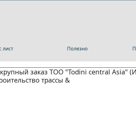
 лист
Полезно
П
рупный заказ ТОО "Todini central Asia" (
троительство трассы &