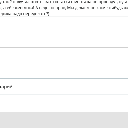
 так ? получил ответ - зато остатки с монтажа не пропадут, ну и
дь тебе жестянка! А ведь он прав, Мы делаем не какие нибудь же
ерила надо переделать?)
арий...