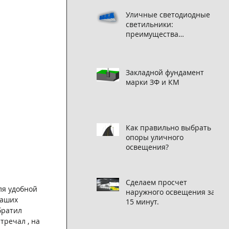
Уличные светодиодные
светильники:
преимущества
использования
Закладной фундамент
марки ЗФ и КМ
Как правильно выбрать
опоры уличного
освещения?
Сделаем просчет
ля удобной 
наружного освещения за
наших 
15 минут.
братил 
тречал , на 