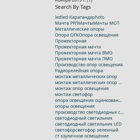
Search By Tags
led
led Караганда
photo
Мачта РРЛ
Мачты
Мачты МСП
Металлические опоры
Опора ОГК
Опора освещения
Прожекторная
Прожекторная мачта
Прожекторная мачта ВМО
Прожекторная мачта ПМО
Производство опор освещения
Радиорелейная опора
монтаж металлических опор
монтаж металлических опор освещения
монтаж опор освещения
монтаж светофор
опора освещения оцинкованная
опоры освещения
производство светодиодных светильников
светодиодный светильник
светодиодный светильник LED
светофор
светофор зеленный
ст кз
уличное освещение