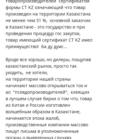
товаропроизводителей  сертификатом 
формы СТ KZ означающий что товар 
произведен на территории Казахстана 
не менее чем 51 %,  основной заказчик 
в Казахстане - это государство и при 
проведении процедур гос закупок, 
товар имеющий сертификат СТ KZ имел 
преимущество!  Ба ду думс... 
Вроде все хорошо, но дилеры, пощупав 
казахстанский рынок, просто так 
уходить,  не хотели,
на территории нашей страны 
начинают массово открываться тоо и 
ао  "псевдопроизводителей",  клеящих 
в лучшем случае бирки о том что, товар 
из Китая и России изготовлен 
волшебным образом в Казахстане, 
начинается эпоха жалоб, 
производственные компании массово 
пишут письма в уполномоченные 
органы о выявленных случаях 