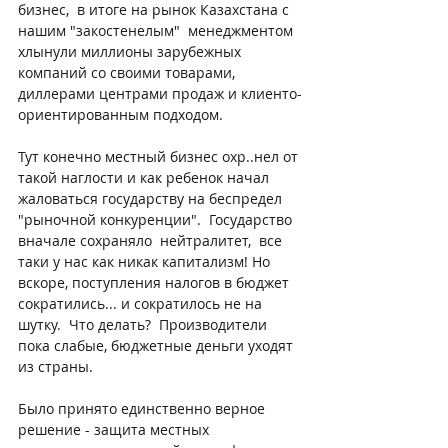
бизнес,  в итоге на рынок Казахстана с 
нашим "закостенелым"  менеджментом 
хлынули миллионы зарубежных 
компаний со своими товарами, 
диллерами центрами продаж и клиенто-
ориентированным подходом.
Тут конечно местный бизнес охр..нел от 
такой наглости и как ребенок начал 
жаловаться государству на беспредел 
"рыночной конкуренции".  Государство 
вначале сохраняло  нейтралитет,  все 
таки у нас как никак капитализм! Но 
вскоре, поступления налогов в бюджет 
сократились... и сократилось не на 
шутку.  Что делать?  Производители 
пока слабые, бюджетные деньги уходят 
из страны.
Было принято единственно верное 
решение - защита местных 