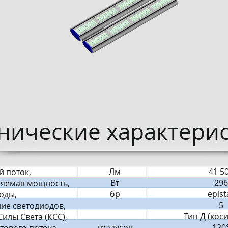
нические характерис
Лм
41 5
й поток,
Вт
296
яемая мощность,
бр
epist
оды,
5
ие светодиодов,
Тип Д (кос
илы Света (КСС),
градусов
120