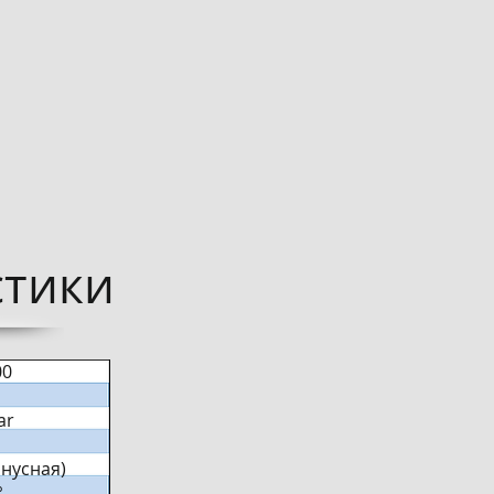
тики​
00
ar
инусная)
°