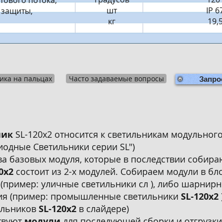
тового потока,
шт
IP 6
 защиты,
кг
19,
ика на пальцах
Часто задаваемые вопросы
Запро
ник
SL-120x2 относится к светильникам модульног
иодные Светильники серии SL")
два базовых модуля, которые в последствии собира
20x2
состоит из 2-х модулей. Собираем модули в бл
 (пример: уличные светильники сл ), либо шарнир
я (пример: промышленные светильники
SL-120x2
ильников
SL-120x2
в слайдере)
твуют
модули
для последующей сборки и отгрузки