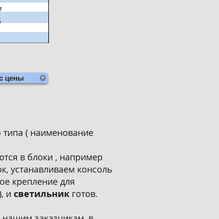
7
5
с цены
о типа ( наименование
ются в блоки , например
ок, устанавливаем консоль
ное крепление для
), и
светильник
готов.
 нашим заказчикам, в