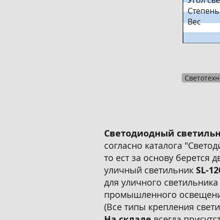
Угол све
Степень
Вес
Светотехн
Светодиодный светиль
согласно каталога "Светод
то ест за основу берется 
уличный светильник
SL-1
для уличного светильника
промышленного освещени
(Все типы крепления свет
На складе
всегда присутс