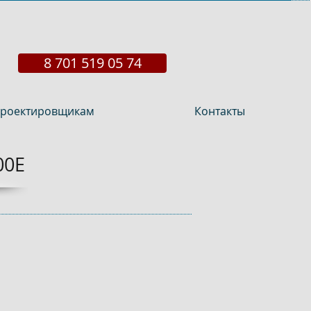
8 701 519 05 74
роектировщикам
Контакты
00E