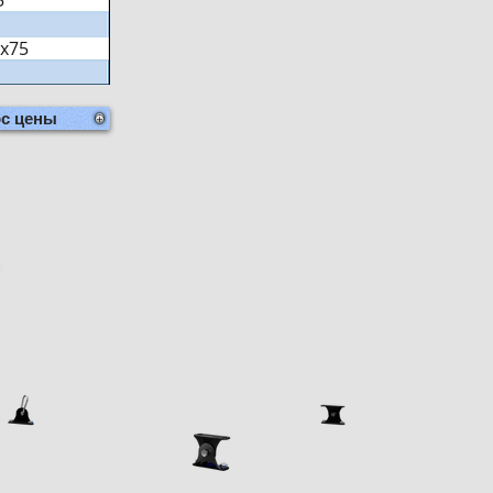
5
х75
ос цены