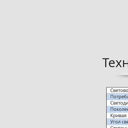
Тех
Светово
Потреб
Светод
Поколе
Кривая 
Угол св