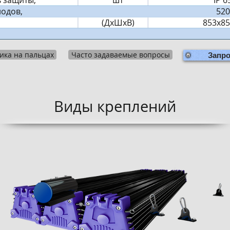
 защиты,
шт
IP 6
одов,
520
(ДхШхВ)
853х85
ика на пальцах
Часто задаваемые вопросы
Запр
Виды креплений