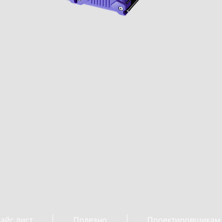
айс лист
Полезно
Проектировщикам