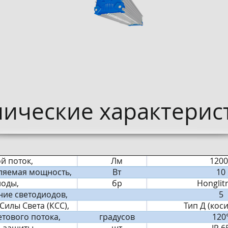
нические характерист
й поток,
Лм
1200
ляемая мощность,
Вт
10
иоды,
бр
Honglit
ние светодиодов,
5
Силы Света (КСС),
Тип Д (кос
етового потока,
градусов
120