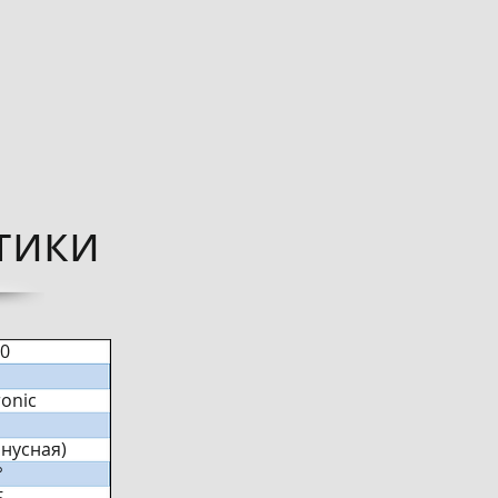
ики​
0
ronic
инусная)
°