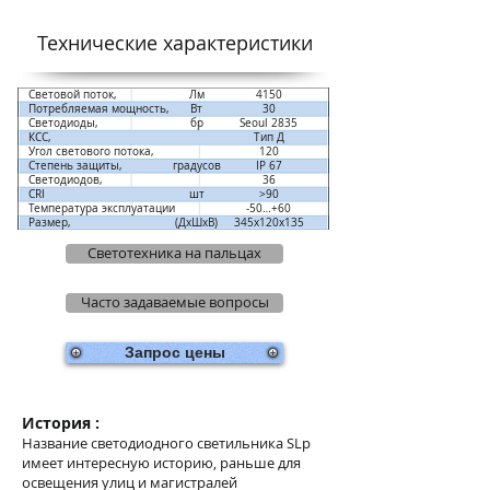
Технические характеристики​
Световой поток,
Лм
4150
Потребляемая мощность,
Вт
30
Светодиоды,
бр
Seoul 2835
КСС,
Тип Д
Угол светового потока,
120
Степень защиты,
градусов
IP 67
Светодиодов,
36
CRI
шт
>90
Температура эксплуатации
-50…+60
Размер,
(ДхШхВ)
345х120х135
Светотехника на пальцах
Часто задаваемые вопросы
Запрос цены
История :
Название светодиодного светильника SLp
имеет интересную историю, раньше для
освещения улиц и магистралей