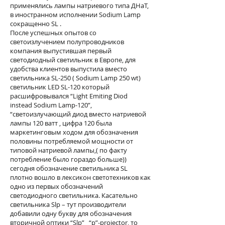
применялись лампы натриевого типа ДНаТ,
в иностранном исполнении Sodium Lamp
сокращенно SL .
После успешных опытов со
светоизлучением полупроводников
компания выпустившая первый
светодиодный светильник в Европе, для
удобства клиентов выпустила вместо
светильника SL-250 ( Sodium Lamp 250 wt)
светильник LED SL-120 который
расшифровывался “Light Emiting Diod
instead Sodium Lamp-120”,
“светоизлучающий диод вместо натриевой
лампы 120 ватт , цифра 120 была
маркетинговым ходом для обозначения
половины потребляемой мощности от
типовой натриевой лампы,( по факту
потребление было гораздо больше))
сегодня обозначение светильника SL
плотно вошло в лексикон светотехников как
одно из первых обозначений
светодиодного светильника. Касательно
светильника Slp – тут производители
добавили одну букву для обозначения
вторичной оптики “Slp” “p”-projector, то