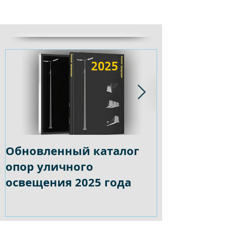
Обновленный каталог
Опора осве
опор уличного
в наличии 
освещения 2025 года
гарантиро
качество н