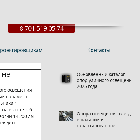
8 701 519 05 74
роектировщикам
Контакты
 не
Обновленный каталог
опор уличного освещения
2025 года
ного освещения 
ый параметр 
ьники 1 
 на высоте 5-6 
Опора освещения: всегда
ргии 14 200 лм 
в наличии и
глядеть 
гарантированное
качество на нашем
складе!