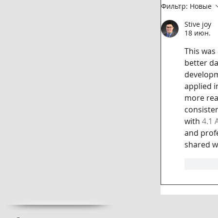
Фильтр:
Новые
Stive joy
18 июн.
This was 
better da
developme
applied i
more rea
consiste
with 
4.1 
and prof
shared w
Лайк