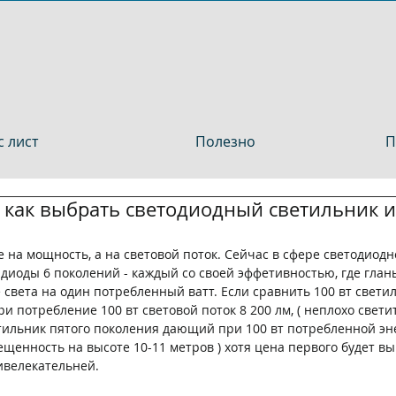
 лист
Полезно
П
в как выбрать светодиодный светильник и
е на мощность, а на световой поток. Сейчас в сфере светодиод
диоды 6 поколений - каждый со своей эффетивностью, где глан
 света на один потребленный ватт. Если сравнить 100 вт светил
ри потребление 100 вт световой поток 8 200 лм, ( неплохо светит
тильник пятого поколения дающий при 100 вт потребленной эне
ещенность на высоте 10-11 метров ) хотя цена первого будет вы
ивелекательней.