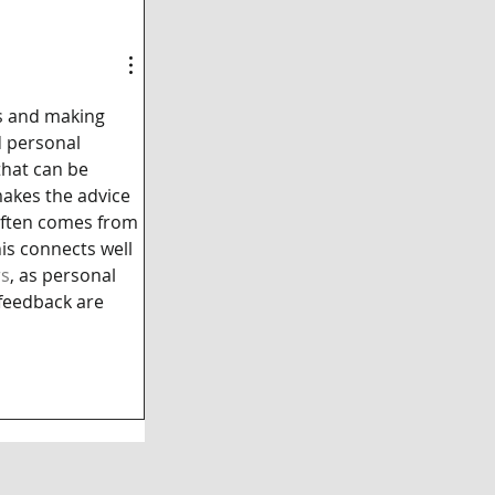
ts and making 
d personal 
that can be 
makes the advice 
often comes from 
is connects well 
rs
, as personal 
feedback are 