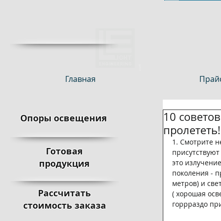
Главная
Прайс
10 совето
Опоры освещения
пролететь!
1. Смотрите н
Готовая
присутствуют 
продукция
это излучение
поколения - п
метров) и све
Рассчитать
( хорошая осв
стоимость заказа
горрраздо пр