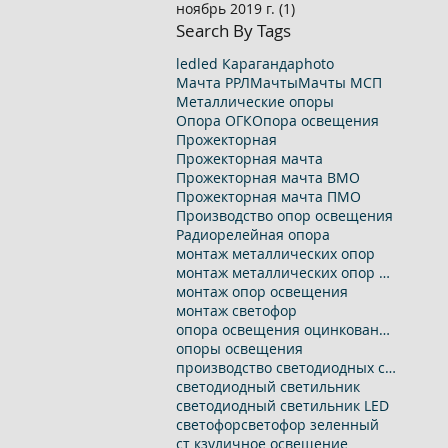
ноябрь 2019 г.
(1)
1 пост
Search By Tags
led
led Караганда
photo
Мачта РРЛ
Мачты
Мачты МСП
Металлические опоры
Опора ОГК
Опора освещения
Прожекторная
Прожекторная мачта
Прожекторная мачта ВМО
Прожекторная мачта ПМО
Производство опор освещения
Радиорелейная опора
монтаж металлических опор
монтаж металлических опор освещения
монтаж опор освещения
монтаж светофор
опора освещения оцинкованная
опоры освещения
производство светодиодных светильников
светодиодный светильник
светодиодный светильник LED
светофор
светофор зеленный
ст кз
уличное освещение